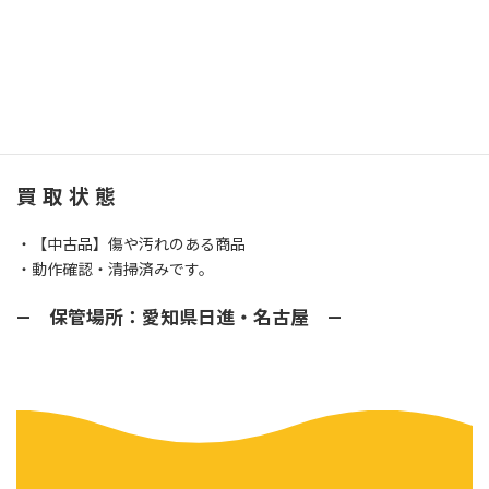
・メーカー：HITACHI 日立
・型番： C8FSA
・サイズ：216（mm）
買 取 状 態
・【中古品】傷や汚れのある商品
・動作確認・清掃済みです。
— 保管場所：愛知県日進・名古屋 —