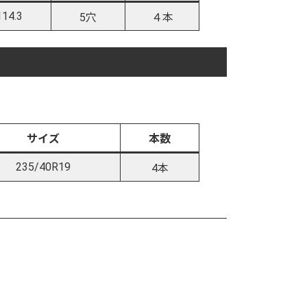
114.3
5穴
４本
サイズ
本数
235/40R19
4本