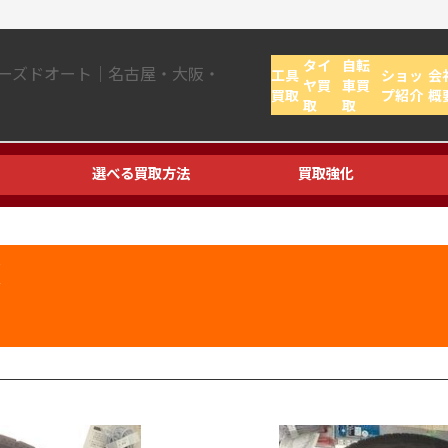
タイ
自転
工具
ショッ
会
ヤ買
車買
買取
プ紹介
概
取
取
選べる買取方法
買取強化
X