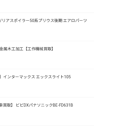
/リアスポイラー50系プリウス後期 エアロパーツ
SB金属木工加工【工作機械買取】
】インターマックス エックスライト105
取】 ビビDXパナソニックBE-FD631B