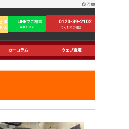
Facebook
Instagram
YouTube
0120-39-2102
LINEでご相談
社
求
要
人
写真を送る
でんわでご相談
カーコラム
ウェブ査定