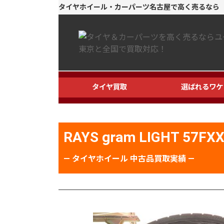
コ
ナ
タイヤホイール・カーパーツ名古屋で高く売るなら
ン
ビ
テ
ゲ
ン
ー
ツ
シ
へ
ョ
ス
ン
タイヤ買取
選ばれるワケ
キ
に
ッ
移
プ
動
RAYS gram LIGHT 57FX
― タイヤホイール 中古品買取実績 ―