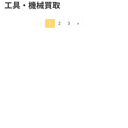
コ
ナ
工具・機械買取
ン
ビ
テ
ゲ
ン
ー
1
2
3
»
固
固
固
投
ツ
シ
定
定
定
へ
ョ
稿
ペ
ペ
ペ
ス
ン
ー
ー
ー
キ
に
の
ジ
ジ
ジ
ッ
移
ペ
プ
動
ー
ジ
送
り