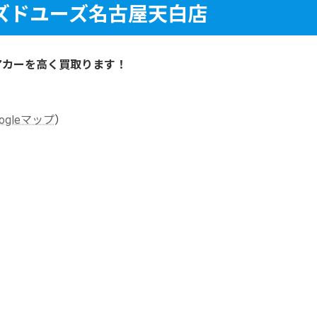
ズドユーズ名古屋天白店
アカーを高く買取ります！
oogleマップ
）