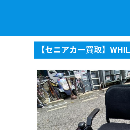
コ
ナ
ン
ビ
テ
ゲ
ン
ー
ツ
シ
へ
ョ
ス
ン
【セニアカー買取】WHILL
キ
に
ッ
移
プ
動