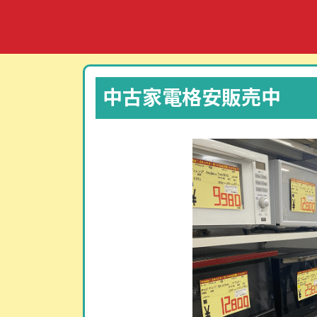
コ
ナ
ン
ビ
テ
ゲ
ン
ー
ツ
シ
中古家電格安販売中
へ
ョ
ス
ン
キ
に
ッ
移
プ
動