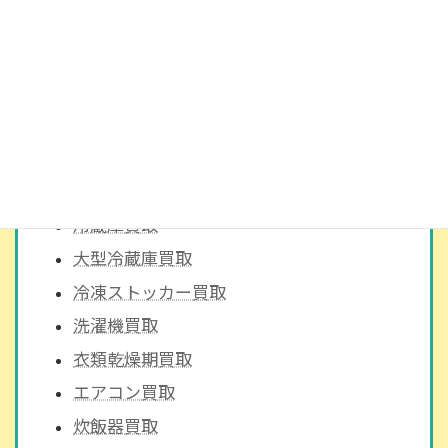
トースター
IHヒーター
ガスコンロ
液晶テレビ
その他の家電も買取ります！
家電買取トップページ
冷蔵庫買取
大型冷蔵庫買取
冷凍ストッカー買取
洗濯機買取
衣類乾燥期買取
エアコン買取
炊飯器買取