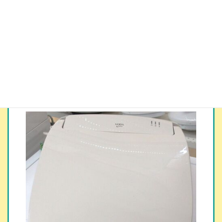
コ
ナ
ン
ビ
テ
ゲ
ン
ー
ツ
シ
家電買取実績 | LIXILシャワー
へ
ョ
トイレ
ス
ン
キ
に
ッ
移
プ
動