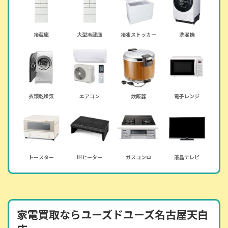
冷蔵庫
大型冷蔵庫
冷凍ストッカー
洗濯機
衣類乾燥気
エアコン
炊飯器
電子レンジ
トースター
IHヒーター
ガスコンロ
液晶テレビ
家電買取ならユーズドユーズ名古屋天白