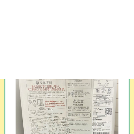
コ
ナ
ン
ビ
テ
ゲ
ン
ー
ツ
シ
家電買取実績 | 給湯器・湯沸
へ
ョ
かし器
ス
ン
キ
に
ッ
移
プ
動