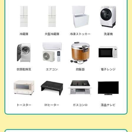
冷蔵庫
大型冷蔵庫
冷凍ストッカー
洗濯機
衣類乾燥気
エアコン
炊飯器
電子レンジ
トースター
IHヒーター
ガスコンロ
液晶テレビ